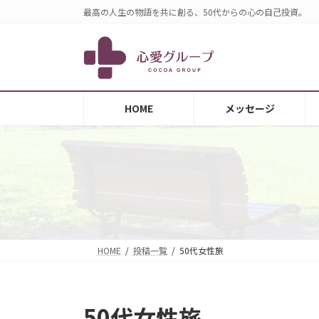
コ
ナ
最高の人生の物語を共に創る、50代からの心の自己投資。
ン
ビ
テ
ゲ
ン
ー
ツ
シ
へ
ョ
HOME
メッセージ
ス
ン
キ
に
ッ
移
プ
動
HOME
投稿一覧
50代女性旅
50代女性旅