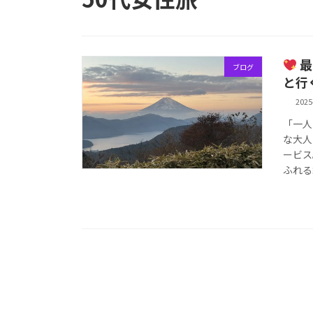
最
ブログ
と行
2025
「一人
な大人
ービス
ふれる