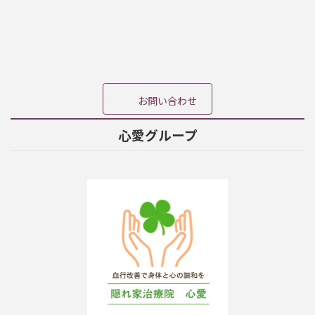
イ
イ
イ
コ
コ
コ
ン
ン
ン
リ
リ
リ
ン
ン
ン
ク
ク
ク
お問い合わせ
心愛グループ