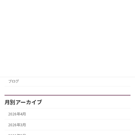
屋台で食べ蛍を心待ちにする事１時間
全然じ
ゃん
道中はもちろん楽しい会話で若き頃の武
勇伝をいっぱい聞かせてもらって笑いあり涙あ
[…]
続きを読む
カテゴリー
お知らせ
ブログ
月別アーカイブ
2026年4月
2026年3月