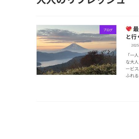
最
ブログ
と行
2025
「一人
な大人
ービス
ふれる