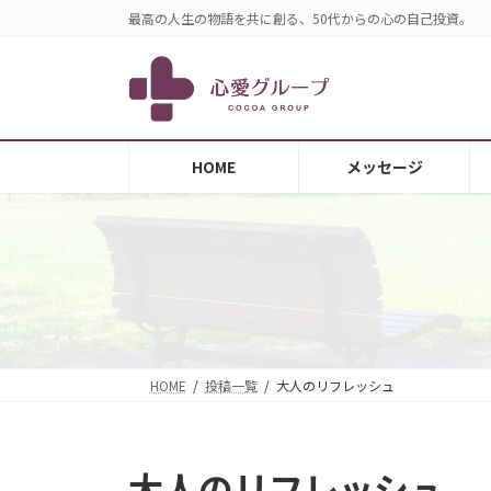
コ
ナ
最高の人生の物語を共に創る、50代からの心の自己投資。
ン
ビ
テ
ゲ
ン
ー
ツ
シ
へ
ョ
HOME
メッセージ
ス
ン
キ
に
ッ
移
プ
動
HOME
投稿一覧
大人のリフレッシュ
大人のリフレッシュ