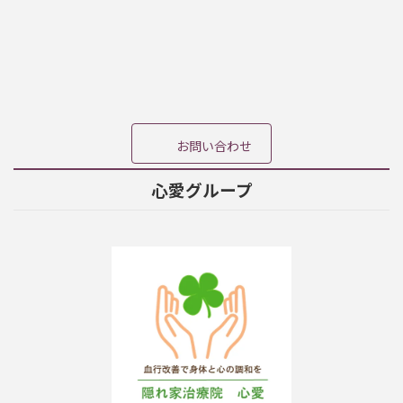
ア
ア
ア
イ
イ
イ
コ
コ
コ
ン
ン
ン
リ
リ
リ
ン
ン
ン
ク
ク
ク
お問い合わせ
心愛グループ