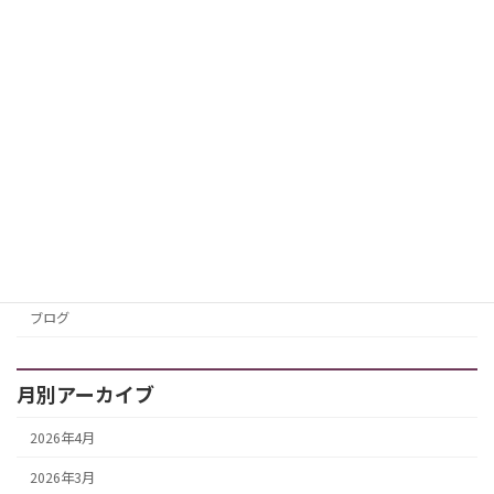
なたを応援するライフアテンド心愛です。 家族
の介護が始まると、「仕事を辞めなきゃいけな
いかも…」「介護でクタクタ…でも、誰にも頼
れない」と、不安やストレスを感じていません
か？特に […]
続きを読む
カテゴリー
お知らせ
ブログ
月別アーカイブ
2026年4月
2026年3月