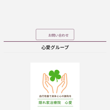
イ
イ
イ
コ
コ
コ
ン
ン
ン
リ
リ
リ
ン
ン
ン
ク
ク
ク
お問い合わせ
心愛グループ