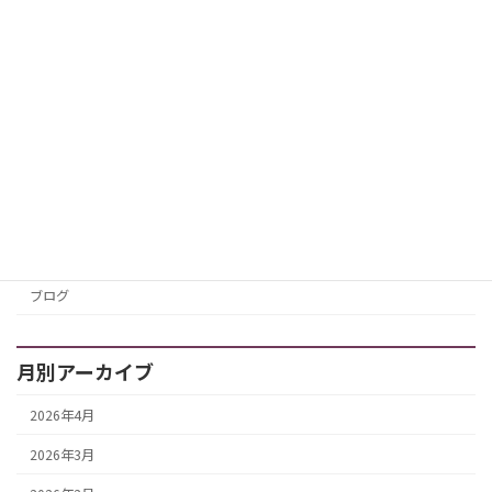
行ってきました
いつもの常連さんのご依頼
で、今回もお食事とカラオケタイム
「年齢
は…ひ・み・つ」ですが（笑）、とにかく食べ
るのも […]
続きを読む
カテゴリー
お知らせ
ブログ
月別アーカイブ
2026年4月
2026年3月