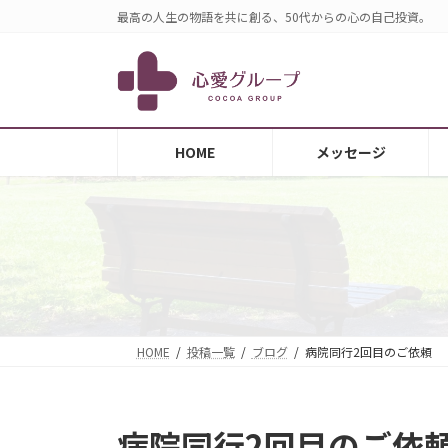
コ
ナ
最高の人生の物語を共に創る、50代からの心の自己投資。
ン
ビ
テ
ゲ
ン
ー
ツ
シ
へ
ョ
HOME
メッセージ
ス
ン
キ
に
ッ
移
プ
動
HOME
投稿一覧
ブログ
病院同行2回目のご依頼
病院同行2回目のご依