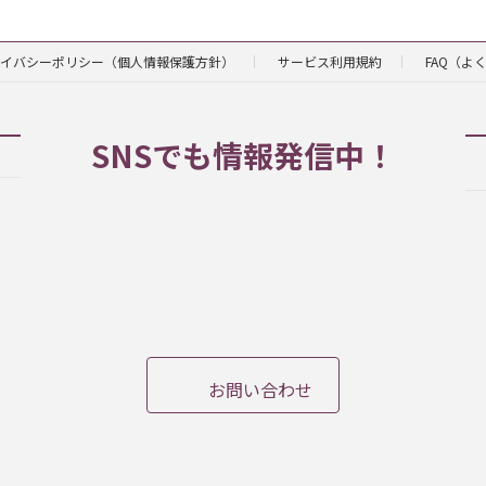
イバシーポリシー（個人情報保護方針）
サービス利用規約
FAQ（よ
SNSでも情報発信中！
ア
ア
ア
イ
イ
イ
コ
コ
コ
ン
ン
ン
リ
リ
リ
ン
ン
ン
ク
ク
ク
お問い合わせ