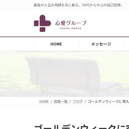
コ
ナ
最高の人生の物語を共に創る、50代からの心の自己投資。
ン
ビ
テ
ゲ
ン
ー
ツ
シ
へ
ョ
HOME
メッセージ
ス
ン
キ
に
ッ
移
プ
動
HOME
投稿一覧
ブログ
ゴールデンウィークに突
ゴールデンウィークに