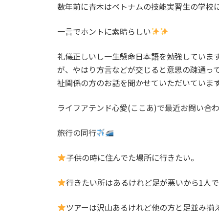
数年前に青木はベトナムの技能実習生の学校
一言でホントに素晴らしい
礼儀正しいし一生懸命日本語を勉強していま
が、やはり方言などが交じると意思の疎通っ
祉関係の方のお話を聞かせていただいていま
ライフアテンド心愛(ここあ)で最近お問い合
旅行の同行
子供の時に住んでた場所に行きたい。
行きたい所はあるけれど足が悪いから1人
ツアーは沢山あるけれど他の方と足並み揃