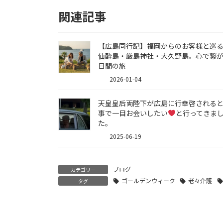
関連記事
【広島同行記】福岡からのお客様と巡
仙酔島・厳島神社・大久野島。心で繋が
日間の旅
2026-01-04
天皇皇后両陛下が広島に行幸啓される
事で一目お会いしたい
と行ってきま
た。
2025-06-19
ブログ
カテゴリー
ゴールデンウィーク
老々介護
タグ